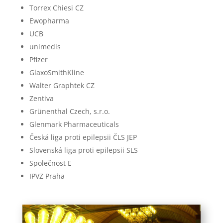
Torrex Chiesi CZ
Ewopharma
UCB
unimedis
Pfizer
GlaxoSmithKline
Walter Graphtek CZ
Zentiva
Grünenthal Czech, s.r.o.
Glenmark Pharmaceuticals
Česká liga proti epilepsii ČLS JEP
Slovenská liga proti epilepsii SLS
Společnost E
IPVZ Praha