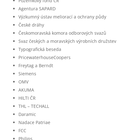
Pozemkový fond ČR
Agentura SAPARD
Výzkumný ústav meliorací a ochrany půdy
České dráhy
Českomoravská komora odborových svazů
Svaz českých a moravských výrobních družstev
Typografická beseda
PricewaterhouseCoopers
Freytag a Berndt
Siemens
OMV
AKUMA
HILTI ČR
THL – TECHALL
Daramic
Nadace Patriae
FCC
Philips