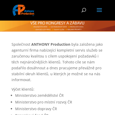
Společnost
ANTHONY Production
byla založena jako
agenturní firma nabízející kompletní servis služeb se
zaručenou kvalitou s cílem uspokojení požadavků i
těch nejnáročnějších klientů. Tohoto cíle se nám
podařilo dosáhnout a dnes pracujeme převážně pro
stabilní okruh klientů, u kterých je možné se na nás
informovat.
Výčet klientů:
Ministerstvo zemědělství ČR
Ministerstvo pro místní rozvoj ČR
Ministerstvo dopravy ČR