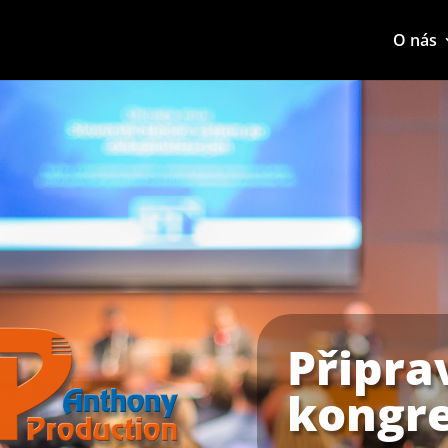
O nás
Připra
kongre